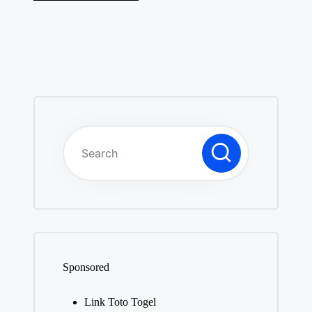
y
Sponsored
Link Toto Togel