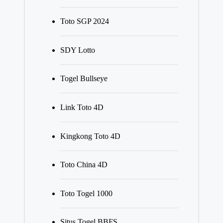
Toto SGP 2024
SDY Lotto
Togel Bullseye
Link Toto 4D
Kingkong Toto 4D
Toto China 4D
Toto Togel 1000
Situs Togel BBFS