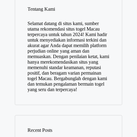
Tentang Kami
Selamat datang di situs kami, sumber
utama rekomendasi situs togel Macau
terpercaya untuk tahun 2024! Kami hadir
untuk menyediakan informasi terkini dan
akurat agar Anda dapat memilih platform
perjudian online yang aman dan
memuaskan. Dengan penilaian ketat, kami
hanya merekomendasikan situs yang
memenuhi standar keamanan, reputasi
positif, dan beragam varian permainan
togel Macau. Bergabunglah dengan kami
dan temukan pengalaman bermain togel
yang seru dan terpercaya!
Recent Posts