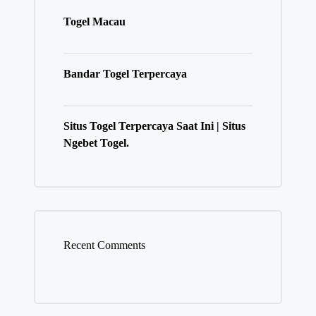
Togel Macau
Bandar Togel Terpercaya
Situs Togel Terpercaya Saat Ini | Situs
Ngebet Togel.
Recent Comments