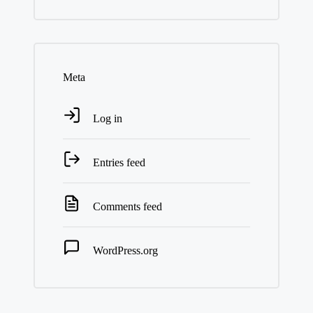
Meta
Log in
Entries feed
Comments feed
WordPress.org